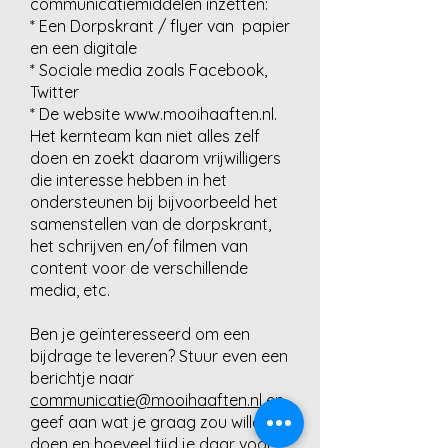
communicatiemiddelen inzetten:
* Een Dorpskrant / flyer van papier
en een digitale
* Sociale media zoals Facebook,
Twitter
* De website
www.mooihaaften.nl
.
Het kernteam kan niet alles zelf
doen en zoekt daarom vrijwilligers
die interesse hebben in het
ondersteunen bij bijvoorbeeld het
samenstellen van de dorpskrant,
het schrijven en/of filmen van
content voor de verschillende
media, etc.
Ben je geïnteresseerd om een
bijdr
age te leveren? Stuur even een
berichtje naar
communicatie@mooihaaften.nl
en
geef aan wat je graag zou willen
doen en hoeveel tijd je daar voor