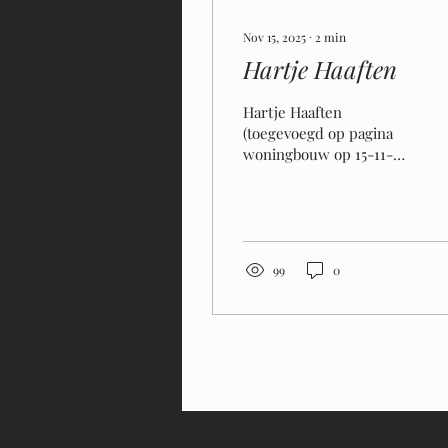
Nov 15, 2025
∙
2
min
Hartje Haaften
Hartje Haaften
(toegevoegd op pagina
woningbouw op 15-11-
2025) ​​Het is zover: Hartje
Haaften komt tot
leven!Midden in het
charmante dorpshart,
tussen groen en water,
99
0
verrijzen 13 duurzame
woningen met elk hun
eigen karakter. Van een
knus startersplekje tot
een royale gezinswoning
– allemaal energiezuinig,
gasloos en klaar voor de
toekomst.Een plek waar