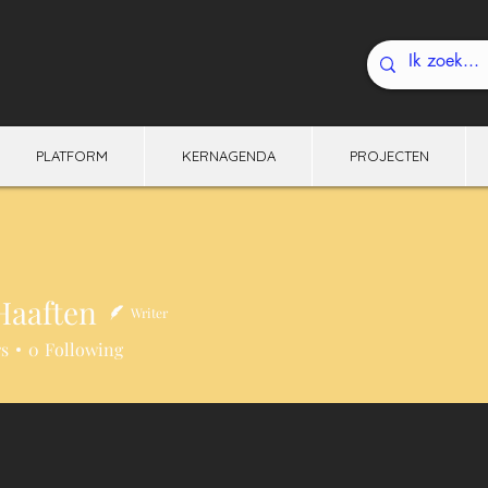
PLATFORM
KERNAGENDA
PROJECTEN
Haaften
Writer
ften
rs
0
Following